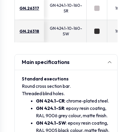
GN 424.1-10-160-
GN.26317
10
SR
GN 424.1-10-160-
GN.26318
10
SW
GN 424.1-10-192-
GN.26320
10
CR
Main specifications
GN 424.1-10-192-
GN.26321
10
Standard executions
SR
Round cross section bar.
Threaded blind holes.
GN 424.1-10-192-
GN.26322
10
GN 424.1-CR
: chrome-plated steel.
SW
GN 424.1-SR
: epoxy resin coating,
RAL 9006 grey colour, matte finish.
GN 424.1-SW
: epoxy resin coating,
GN.26323
GN 424.5-10-64
10
RAL 9005 black colour, matte finish.