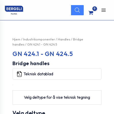
Hopp
Products
rett
search
Main
til
innholdet
Men
Hjem
/
Industrikomponenter
/
Handles
/
Bridge
handles
/ GN 424.1 - GN 424.5
GN 424.1 - GN 424.5
Bridge handles
Teknisk datablad
Velg deltype for å vise teknisk tegning
Velg deltype