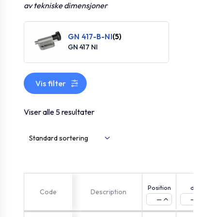
av tekniske dimensjoner
GN 417-B-NI
(5)
GN 417 NI
Vis filter
Viser alle 5 resultater
Position
d1
Code
Description
—
—