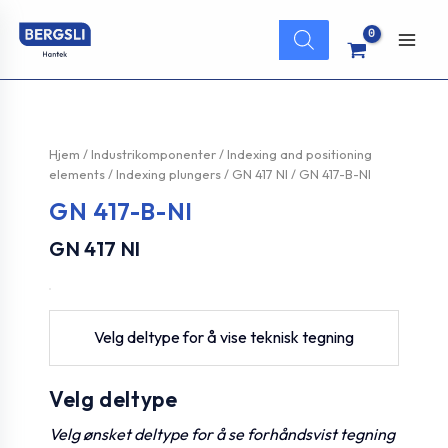
Hopp
Products
rett
search
Main
til
innholdet
Men
Hjem
/
Industrikomponenter
/
Indexing and positioning
elements
/
Indexing plungers
/
GN 417 NI
/ GN 417-B-NI
GN 417-B-NI
GN 417 NI
Velg deltype for å vise teknisk tegning
Velg deltype
Velg ønsket deltype for å se forhåndsvist tegning