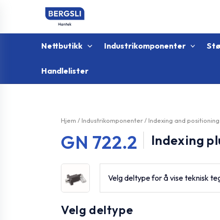
Hopp
rett
til
innholdet
Nettbutikk
Industrikomponenter
St
Handlelister
Hjem
/
Industrikomponenter
/
Indexing and positionin
GN 722.2
Indexing p
Velg deltype for å vise teknisk te
Velg deltype