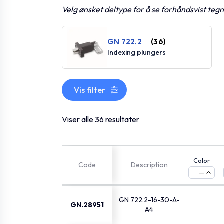
Velg ønsket deltype for å se forhåndsvist teg
GN 722.2
(36)
Indexing plungers
Vis filter
Viser alle 36 resultater
Color
Code
Description
—
GN 722.2-16-30-A-
GN.28951
A4