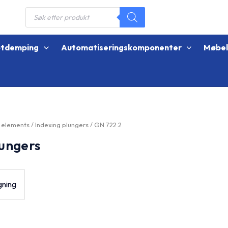
Products
search
øtdemping
Automatiseringskomponenter
Møbe
g elements
/
Indexing plungers
/ GN 722.2
lungers
gning