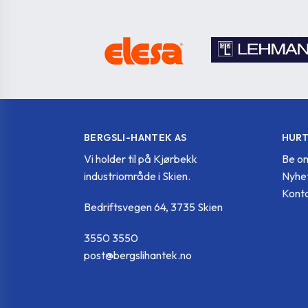
GN 722.2-14-20-A-
GN.39367
SW
GN 722.2-14-20-
GN.39368
B-SW
GN 722.2-8-20-A-
GN.39411
A4
BERGSLI-HANTEK AS
HURT
Vi holder til på Kjørbekk
Be om
GN 722.2-8-20-A-
industriområde i Skien.
Nyhe
GN.39413
ZB
Konta
Bedriftsvegen 64, 3735 Skien
GN 722.2-8-20-B-
GN.39415
A4
3550 3550
post@bergslihantek.no
GN 722.2-8-20-B-
GN.39417
ZB