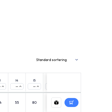
3
l4
l5
s
sw
Thermometer
m
CAD
—
—
—
—
—
—
—
4
55
80
30
17
10
55