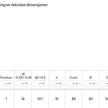
ning av tekniske dimensjoner
d1
Position
-0.05/-0.25
d2 +0.2
h
l1 min
l2
l
—
—
—
—
—
—
1
16
10.1
15
83
20
5