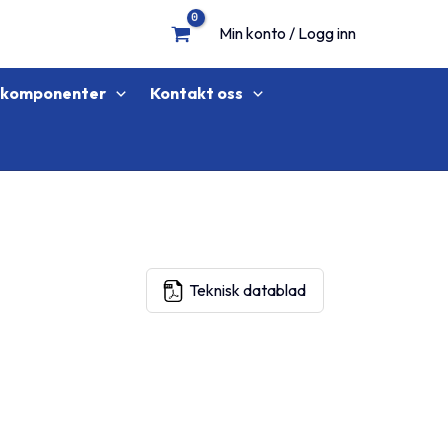
Min konto / Logg inn
lkomponenter
Kontakt oss
Teknisk datablad