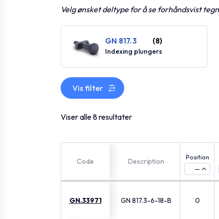
Velg ønsket deltype for å se forhåndsvist teg
GN 817.3
(8)
Indexing plungers
Vis filter
Viser alle 8 resultater
Position
Code
Description
—
GN.33971
GN 817.3-6-18-B
0