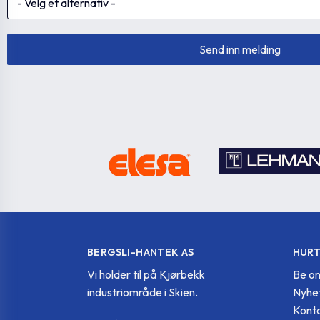
BERGSLI-HANTEK AS
HURT
Vi holder til på Kjørbekk
Be om
industriområde i Skien.
Nyhe
Konta