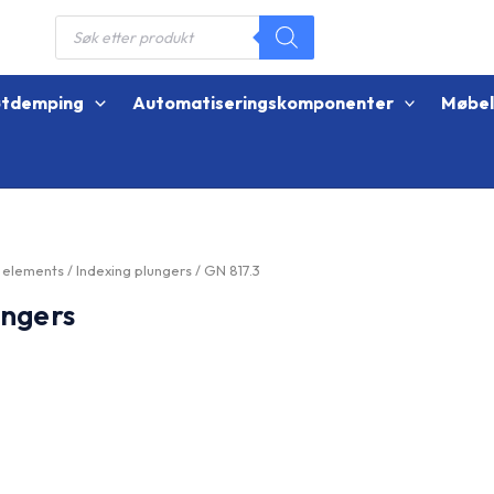
Products
search
øtdemping
Automatiseringskomponenter
Møbe
g elements
/
Indexing plungers
/ GN 817.3
ungers