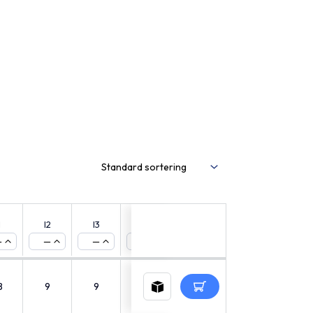
1
l2
l3
l4
l5
l6
Preload
CAD
—
—
—
—
—
—
—
8
9
9
45
6
25
6