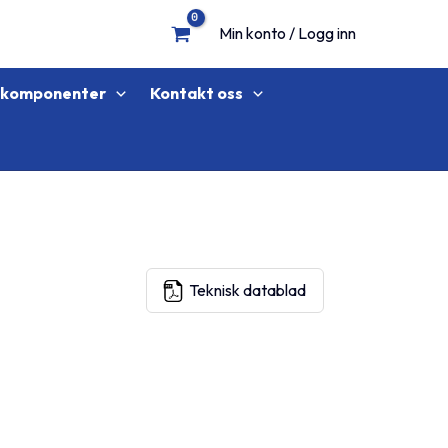
Min konto / Logg inn
lkomponenter
Kontakt oss
Teknisk datablad