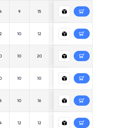
4
9
15
45
6
25
6
2
10
12
51
8
27
8.5
0
10
20
51
8
27
8.5
0
10
10
51
8
27
8.5
6
10
16
51
8
27
8.5
4
12
12
51
8
27
9.5