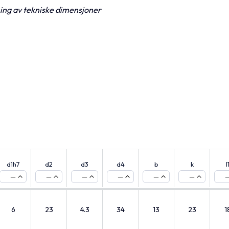
ning av tekniske dimensjoner
d1h7
d2
d3
d4
b
k
l
—
—
—
—
—
—
6
23
4.3
34
13
23
1