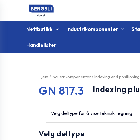
Hopp
rett
til
innholdet
Nettbutikk
Industrikomponenter
St
Handlelister
Hjem
/
Industrikomponenter
/
Indexing and positionin
GN 817.3
Indexing pl
Velg deltype for å vise teknisk tegning
Velg deltype