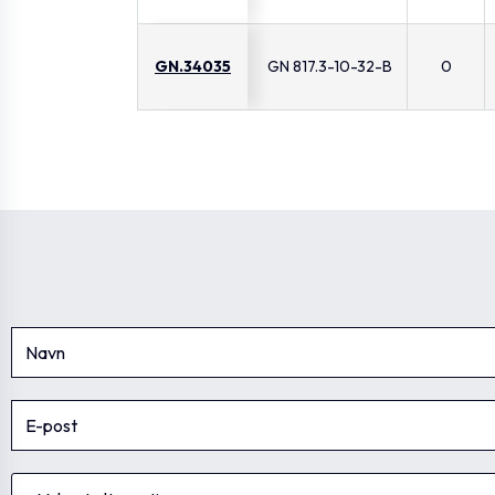
GN.34035
GN 817.3-10-32-B
0