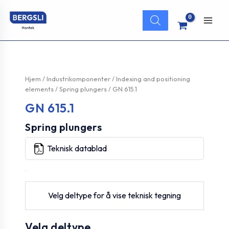
Hopp
Products
rett
search
Main
til
innholdet
Men
Hjem
/
Industrikomponenter
/
Indexing and positioning
elements
/
Spring plungers
/ GN 615.1
GN 615.1
Spring plungers
Teknisk datablad
Velg deltype for å vise teknisk tegning
Velg deltype