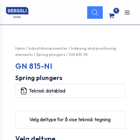
Hopp
Products
rett
search
Main
til
innholdet
Men
Hjem
/
Industrikomponenter
/
Indexing and positioning
elements
/
Spring plungers
/ GN 815-NI
GN 815-NI
Spring plungers
Teknisk datablad
Velg deltype for å vise teknisk tegning
Velg deltype