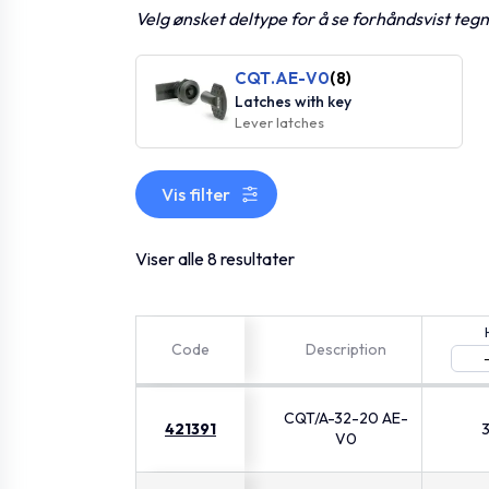
Velg ønsket deltype for å se forhåndsvist teg
CQT.AE-V0
(8)
Latches with key
Lever latches
Vis filter
Viser alle 8 resultater
Code
Description
CQT/A-32-20 AE-
421391
V0