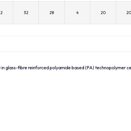
32
32
28
4
20
2
5) in glass-fibre reinforced polyamide based (PA) technopolymer ce