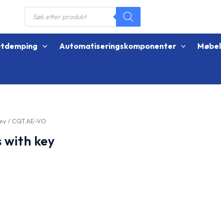
Products
search
øtdemping
Automatiseringskomponenter
Møbe
key
/ CQT.AE-VO
 with key