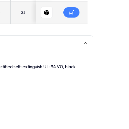
0
23
rtified self-extinguish UL-94 V0, black