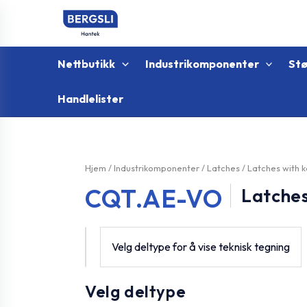
Hopp
rett
til
innholdet
Nettbutikk
Industrikomponenter
St
Handlelister
Hjem
/
Industrikomponenter
/
Latches
/
Latches with 
CQT.AE-VO
Latches
Velg deltype for å vise teknisk tegning
Velg deltype