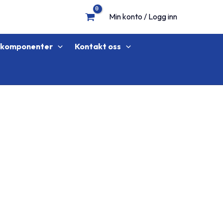
Min konto / Logg inn
lkomponenter
Kontakt oss