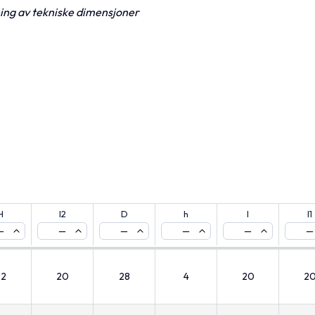
ning av tekniske dimensjoner
H
l2
D
h
l
l1
—
—
—
—
—
—
32
20
28
4
20
2