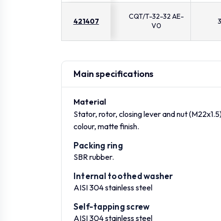
CQT/T-32-32 AE-
421407
V0
Main specifications
Material
Stator, rotor, closing lever and nut (M22x1.
colour, matte finish.
Packing ring
SBR rubber.
Internal toothed washer
AISI 304 stainless steel
Self-tapping screw
AISI 304 stainless steel