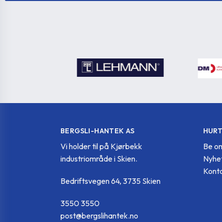
BERGSLI-HANTEK AS
HURT
Vi holder til på Kjørbekk
Be om
industriområde i Skien.
Nyhe
Konta
Bedriftsvegen 64, 3735 Skien
3550 3550
post@bergslihantek.no