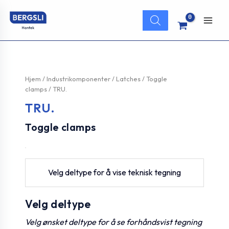
Hopp
Products
rett
search
Main
til
innholdet
Men
Hjem
/
Industrikomponenter
/
Latches
/
Toggle
clamps
/ TRU.
TRU.
Toggle clamps
Velg deltype for å vise teknisk tegning
Velg deltype
Velg ønsket deltype for å se forhåndsvist tegning