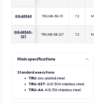
GG.AX560
TRU.M8-38-111
7.2
M8
GG.AX560-
TRU.M8-38-127
7.2
M8
127
GG.AX560-
TRU.M8-38-157
7.2
M8
157
Main specifications
GG.AX560-
TRU.M8-38-207
7.2
M8
Standard executions
207
TRU
: zinc-plated steel.
TRU-SST
: AISI 304 stainless steel.
GG.AX561
TRU.M10-46-129
9
M10
TRU-A4
: AISI 316 stainless steel.