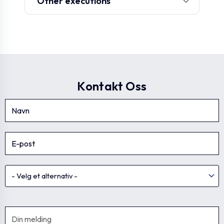
Other executions
430257
STE.40x3.0-M8
34
42
430259
STE.40x3.0-M10
34
41
Kontakt Oss