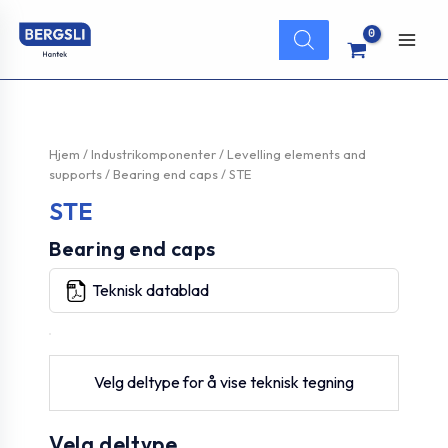
Hopp
Products
rett
search
Main
til
innholdet
Men
Hjem
/
Industrikomponenter
/
Levelling elements and
supports
/
Bearing end caps
/ STE
STE
Bearing end caps
Teknisk datablad
Velg deltype for å vise teknisk tegning
Velg deltype