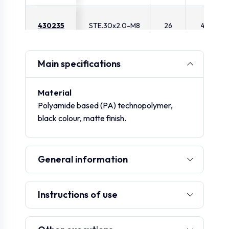
430235
STE.30x2.0-M8
26
41
Main specifications
430237
STE.30x2.0-M10
26
41
Material
Polyamide based (PA) technopolymer,
430241
STE.35x2.0-M10
31
42
black colour, matte finish.
430251
STE.40x1.2-M10
37.6
40
General information
430253
STE.40x1.2-M12
37.6
40
Instructions of use
430255
STE.40x2.0-M10
36
42