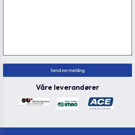
MSM-C-20-15-
500079
20
15
ANB
500081
MSM-C-20-15-MT
20
15
MSM-C-20-16-
500070
20
16
ANB
500072
MSM-C-20-16-MT
20
16
Våre leverandører
MSM-C-20-20-
500071
20
20
ANB
MSM-C-20-20-
500073
20
20
MT