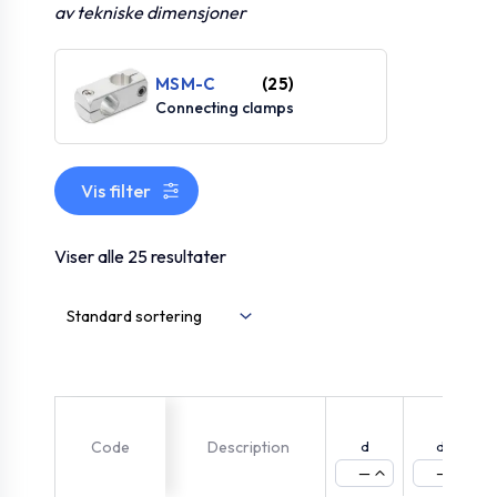
av tekniske dimensjoner
MSM-C
(25)
Connecting clamps
Vis filter
Viser alle 25 resultater
Code
Description
d
d1
—
—