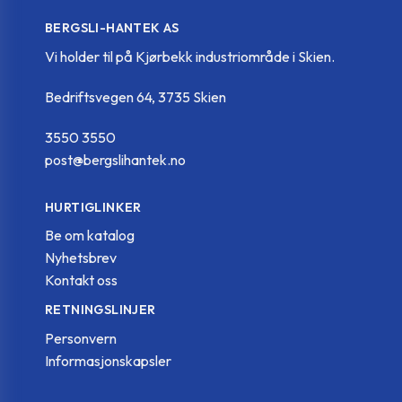
BERGSLI-HANTEK AS
500051
MSM-C-8-8-ANB
8
8
Vi holder til på Kjørbekk industriområde i Skien.
Bedriftsvegen 64, 3735 Skien
500053
MSM-C-8-8-MT
8
8
3550 3550
post@bergslihantek.no
HURTIGLINKER
Be om katalog
Nyhetsbrev
Kontakt oss
RETNINGSLINJER
Personvern
Informasjonskapsler