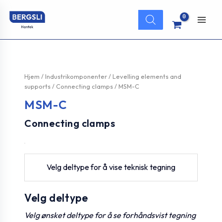
Hopp
Products
rett
search
Main
til
innholdet
Men
Hjem
/
Industrikomponenter
/
Levelling elements and
supports
/
Connecting clamps
/ MSM-C
MSM-C
Connecting clamps
Velg deltype for å vise teknisk tegning
Velg deltype
Velg ønsket deltype for å se forhåndsvist tegning