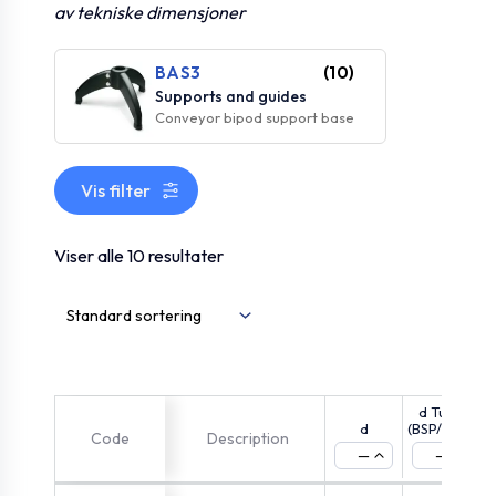
av tekniske dimensjoner
BAS3
(10)
Supports and guides
Conveyor bipod support base
Vis filter
Viser alle 10 resultater
d Tube
d
(BSP/GAS)
Code
Description
—
—