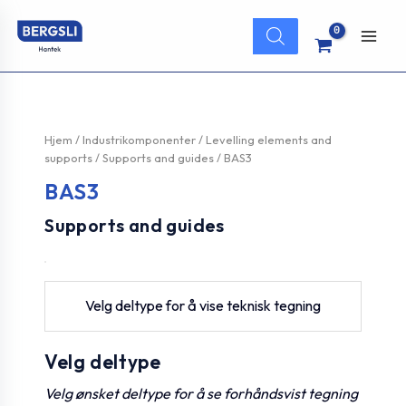
Hopp
Products
rett
search
Main
til
innholdet
Men
Hjem
/
Industrikomponenter
/
Levelling elements and
supports
/
Supports and guides
/ BAS3
BAS3
Supports and guides
Velg deltype for å vise teknisk tegning
Velg deltype
Velg ønsket deltype for å se forhåndsvist tegning