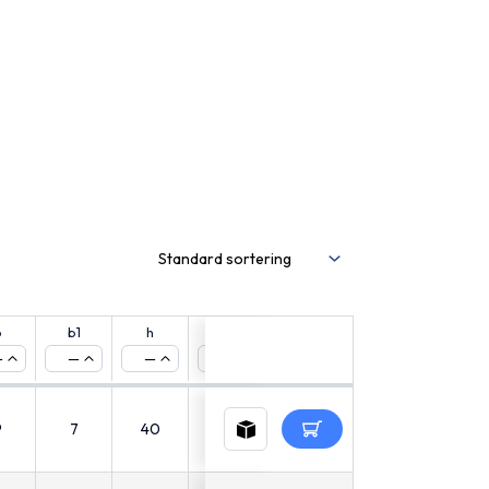
b
b1
h
h1
s
Weight
l
CAD
—
—
—
—
—
—
—
9
7
40
30
11
5
-