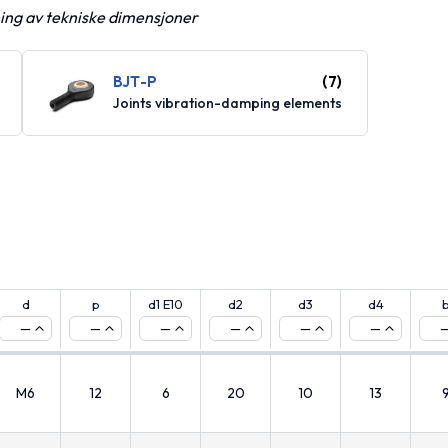
ning av tekniske dimensjoner
BJT-P
(7)
Joints vibration-damping elements
d
p
d1 E10
d2
d3
d4
—
—
—
—
—
—
M6
12
6
20
10
13