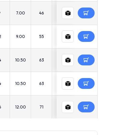
9
7.00
46
36
-
4
21
2
9.00
55
43
-
7
25
4
10.50
63
48
-
13
28
4
10.50
63
48
-
13
28
6
12.00
71
54
-
18
32
6
12.00
71
54
-
18
32