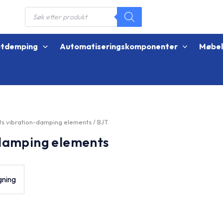
Products
search
øtdemping
Automatiseringskomponenter
Møbe
ts vibration-damping elements
/ BJT.
-damping elements
gning