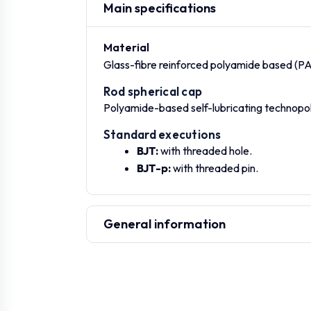
Main specifications
470141
BJT-p-M14-61
0
Material
Glass-fibre reinforced polyamide based (PA
Rod spherical cap
Polyamide-based self-lubricating technopo
Standard executions
BJT:
with threaded hole.
BJT-p:
with threaded pin.
General information