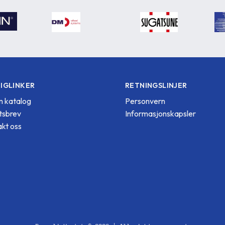
IGLINKER
RETNINGSLINJER
 katalog
Personvern
tsbrev
Informasjonskapsler
kt oss