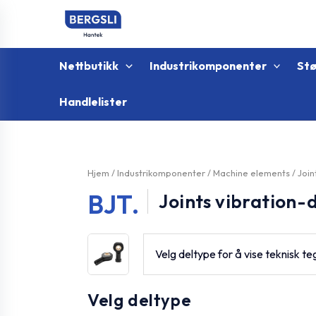
Hopp
rett
til
innholdet
Nettbutikk
Industrikomponenter
St
Handlelister
Hjem
/
Industrikomponenter
/
Machine elements
/
Join
BJT.
Joints vibration
Velg deltype for å vise teknisk te
Velg deltype