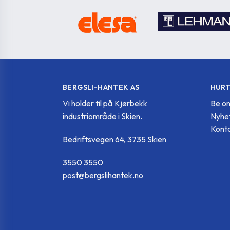
BERGSLI-HANTEK AS
HURT
Vi holder til på Kjørbekk
Be om
industriområde i Skien.
Nyhe
Konta
Bedriftsvegen 64, 3735 Skien
3550 3550
post@bergslihantek.no