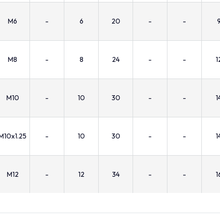
M6
-
6
20
-
-
M8
-
8
24
-
-
1
M10
-
10
30
-
-
1
M10x1.25
-
10
30
-
-
1
M12
-
12
34
-
-
1
M12x1.25
-
12
34
-
-
1