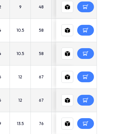
2
9
48
36
14
9
-
4
10.5
58
43
17
15
-
4
10.5
58
43
17
15
-
6
12
67
50
19
20
-
6
12
67
50
19
20
-
9
13.5
76
57
22
31
-