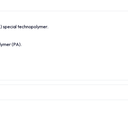
M14
-
14
38
-
-
1
) special technopolymer.
lymer (PA).