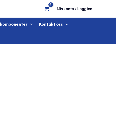
Min konto / Logg inn
lkomponenter
Kontakt oss