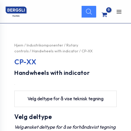
Hopp
Products
rett
search
Main
til
innholdet
Men
Hjem
/
Industrikomponenter
/
Rotary
controls
/
Handwheels with indicator
/ CP-XX
CP-XX
Handwheels with indicator
Velg deltype for å vise teknisk tegning
Velg deltype
Velg ønsket deltype for å se forhåndsvist tegning