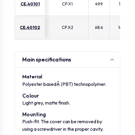
CE.40101
CP.X1
49.9
11
CE.40102
CP.X2
68.6
14
Main specifications
Material
Polyester basedÂ (PBT) technopolymer.
Colour
Light grey, matte finish.
Mounting
Push-fit. The cover can be removed by
using a screwdriver in the proper cavity.