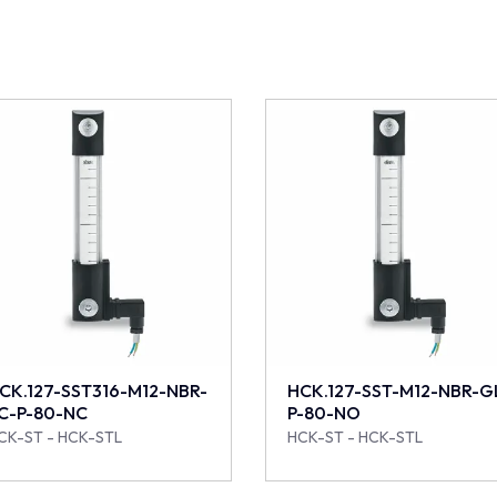
CK.127-SST316-M12-NBR-
HCK.127-SST-M12-NBR-G
C-P-80-NC
P-80-NO
CK-ST - HCK-STL
HCK-ST - HCK-STL