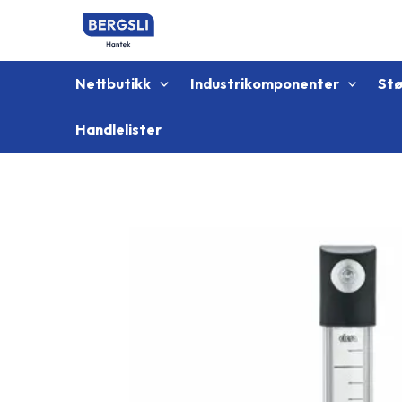
Hopp
rett
til
innholdet
Nettbutikk
Industrikomponenter
St
Handlelister