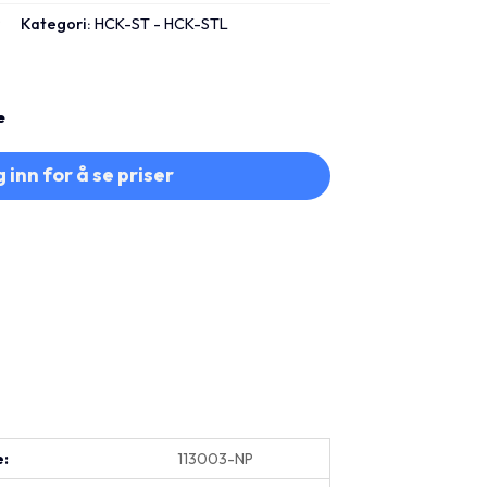
P
Kategori:
HCK-ST - HCK-STL
e
 inn for å se priser
e:
113003-NP