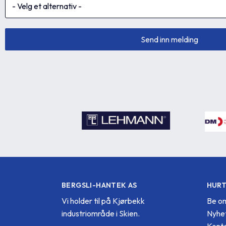
BERGSLI-HANTEK AS
HURT
Vi holder til på Kjørbekk
Be om
industriområde i Skien.
Nyhe