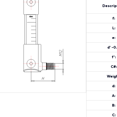
Descrip
f:
L:
e:
d' -0
f':
C#:
Weigh
d:
A:
B:
C: