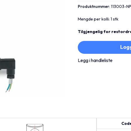
Produktnummer:
113003-N
Mengde per kolli: 1 stk
Tilgjengelig for restordr
Logg
Legg i handleliste
Cod