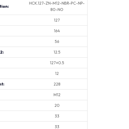
HCK.127-ZN-M12-NBR-PC-NP-
tion:
80-NO
127
164
56
.2:
12.5
127±0.5
12
t:
228
M12
20
33
33