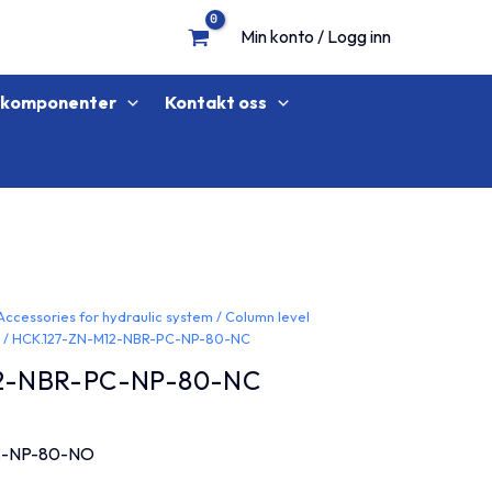
Min konto / Logg inn
lkomponenter
Kontakt oss
Accessories for hydraulic system
/
Column level
L
/ HCK.127-ZN-M12-NBR-PC-NP-80-NC
2-NBR-PC-NP-80-NC
C-NP-80-NO