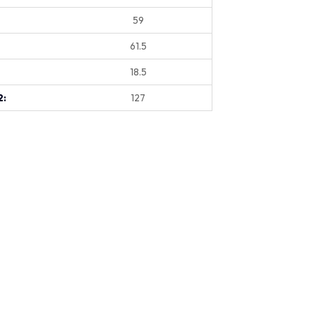
59
61.5
18.5
2:
127