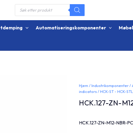
Products
search
øtdemping
Automatiseringskomponenter
Møbe
Hjem
/
Industrikomponenter
/
indicators
/
HCK-ST - HCK-ST
HCK.127-ZN-M1
HCK.127-ZN-M12-NBR-P