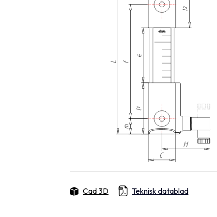
Cad 3D
Teknisk datablad