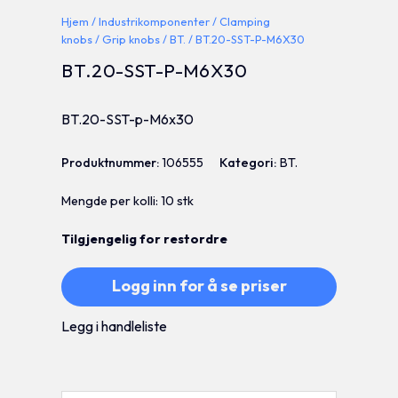
Hjem
/
Industrikomponenter
/
Clamping
knobs
/
Grip knobs
/
BT.
/ BT.20-SST-P-M6X30
BT.20-SST-P-M6X30
BT.20-SST-p-M6x30
Produktnummer:
106555
Kategori:
BT.
Mengde per kolli: 10 stk
Tilgjengelig for restordre
Logg inn for å se priser
Legg i handleliste