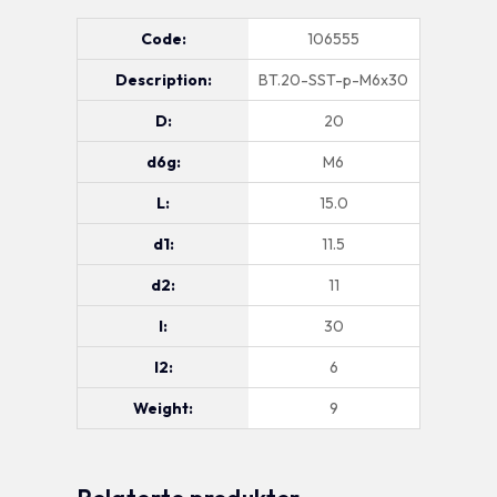
Code:
106555
Description:
BT.20-SST-p-M6x30
D:
20
d6g:
M6
L:
15.0
d1:
11.5
d2:
11
l:
30
l2:
6
Weight:
9