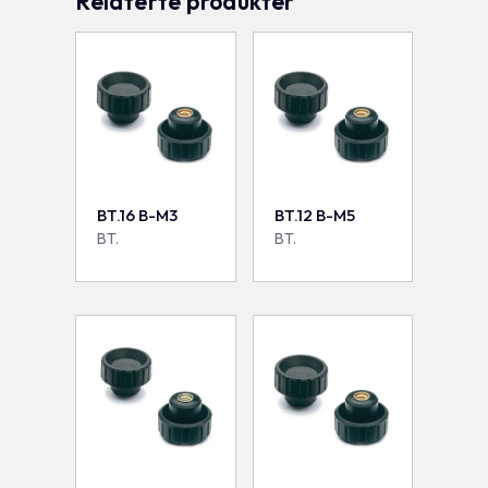
Relaterte produkter
BT.16 B-M3
BT.12 B-M5
BT.
BT.