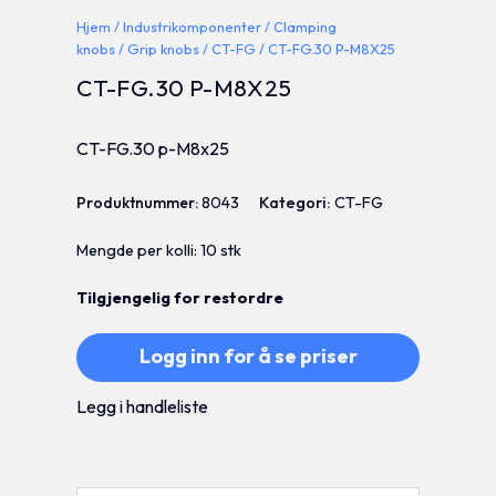
Hjem
/
Industrikomponenter
/
Clamping
knobs
/
Grip knobs
/
CT-FG
/ CT-FG.30 P-M8X25
CT-FG.30 P-M8X25
CT-FG.30 p-M8x25
Produktnummer:
8043
Kategori:
CT-FG
Mengde per kolli: 10 stk
Tilgjengelig for restordre
Logg inn for å se priser
Legg i handleliste