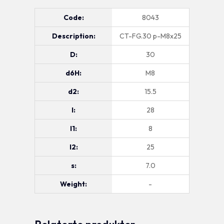
Code:
8043
Description:
CT-FG.30 p-M8x25
D:
30
d6H:
M8
d2:
15.5
l:
28
l1:
8
l2:
25
s:
7.0
Weight:
-