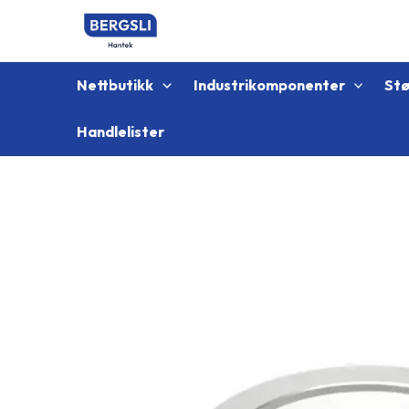
Hopp
rett
til
innholdet
Nettbutikk
Industrikomponenter
St
Handlelister