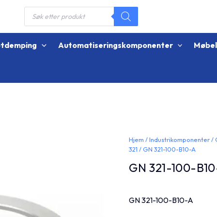
Products
search
øtdemping
Automatiseringskomponenter
Møbe
Hjem
/
Industrikomponenter
/
321
/ GN 321-100-B10-A
GN 321-100-B10
GN 321-100-B10-A