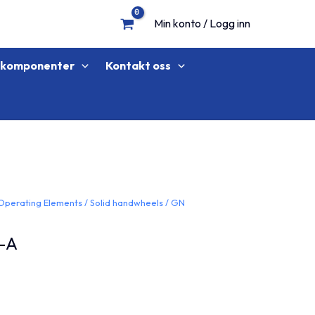
Min konto / Logg inn
lkomponenter
Kontakt oss
Operating Elements
/
Solid handwheels
/
GN
-A