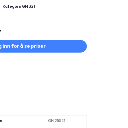
Kategori:
GN 321
e
 inn for å se priser
e:
GN.25521