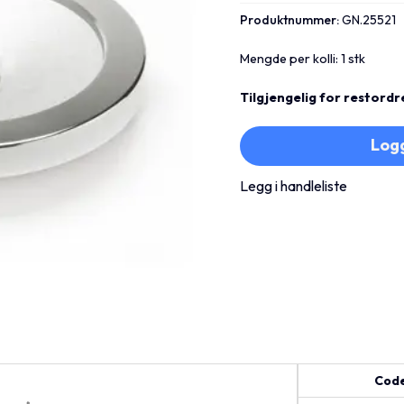
Produktnummer:
GN.25521
Mengde per kolli: 1 stk
Tilgjengelig for restordr
Logg
Legg i handleliste
Cod