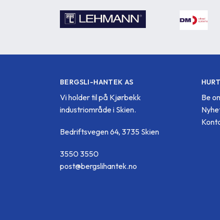
BERGSLI-HANTEK AS
HURT
Vi holder til på Kjørbekk
Be om
industriområde i Skien.
Nyhe
Konta
Bedriftsvegen 64, 3735 Skien
3550 3550
post@bergslihantek.no