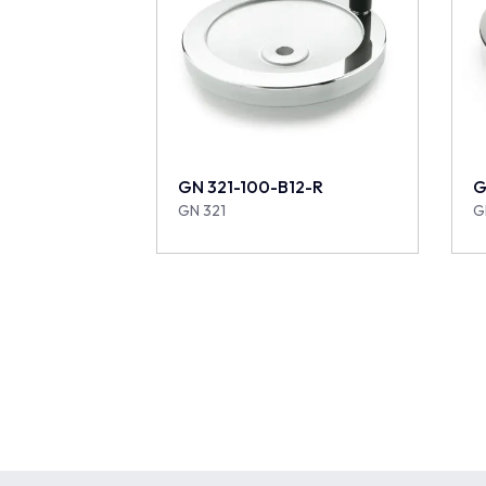
GN 321-100-B12-R
G
GN 321
G