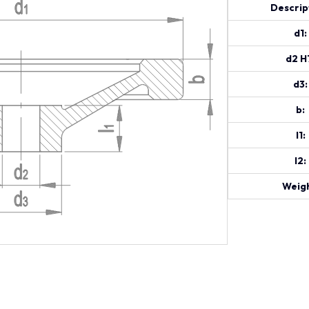
Descrip
d1:
d2 H
d3:
b:
l1:
l2:
Weigh