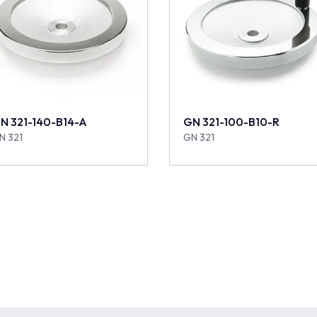
N 321-140-B14-A
GN 321-100-B10-R
N 321
GN 321