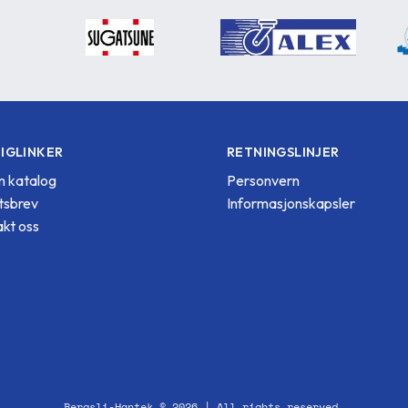
IGLINKER
RETNINGSLINJER
 katalog
Personvern
tsbrev
Informasjonskapsler
kt oss
Bergsli-Hantek © 2026 | All rights reserved.