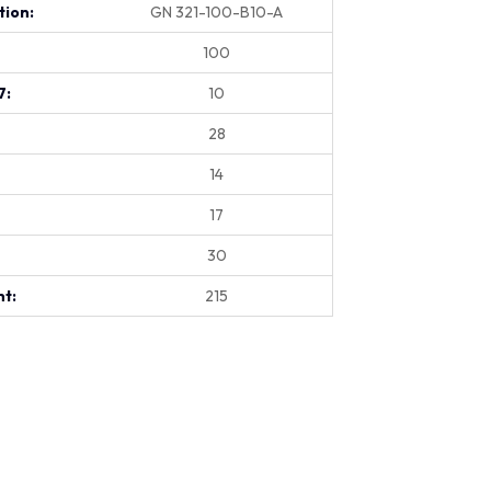
tion:
GN 321-100-B10-A
100
7:
10
28
14
17
30
t:
215