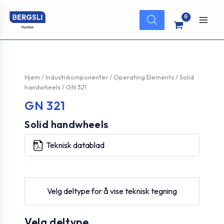
Hopp
Products
rett
search
Main
til
innholdet
Men
Hjem
/
Industrikomponenter
/
Operating Elements
/
Solid
handwheels
/ GN 321
GN 321
Solid handwheels
Teknisk datablad
Velg deltype for å vise teknisk tegning
Velg deltype