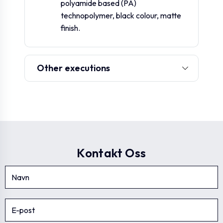
polyamide based (PA)
technopolymer, black colour, matte
GN.25581
GN 321-160-B14-A
160
14
finish.
GN.25585
GN 321-160-B14-R
160
-
Other executions
GN.25591
GN 321-160-B16-A
160
16
GN.25595
GN 321-160-B16-R
160
-
Kontakt Oss
GN.25601
GN 321-200-B18-A
200
18
GN.25605
GN 321-200-B18-R
200
-