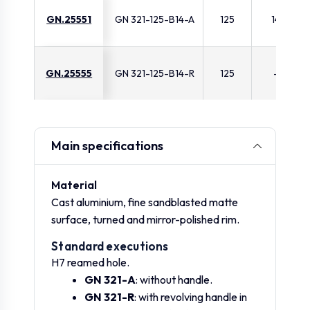
GN.25551
GN 321-125-B14-A
125
14
GN.25555
GN 321-125-B14-R
125
-
GN.25561
GN 321-140-B14-A
140
14
Main specifications
GN.25565
GN 321-140-B14-R
140
-
Material
Cast aluminium, fine sandblasted matte
surface, turned and mirror-polished rim.
GN.25571
GN 321-140-B16-A
140
16
Standard executions
H7 reamed hole.
GN 321-A
: without handle.
GN.25575
GN 321-140-B16-R
140
-
GN 321-R
: with revolving handle in