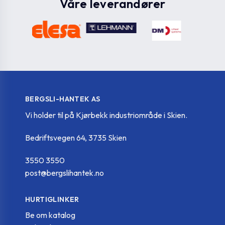
GN 321-250-B26-
Våre leverandører
GN.25635
250
-
R
BERGSLI-HANTEK AS
Vi holder til på Kjørbekk industriområde i Skien.
Bedriftsvegen 64, 3735 Skien
3550 3550
post@bergslihantek.no
HURTIGLINKER
Be om katalog