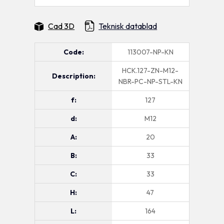
Cad 3D
Teknisk datablad
Code:
113007-NP-KN
HCK.127-ZN-M12-
Description:
NBR-PC-NP-STL-KN
f:
127
d:
M12
A:
20
B:
33
C:
33
H:
47
L:
164