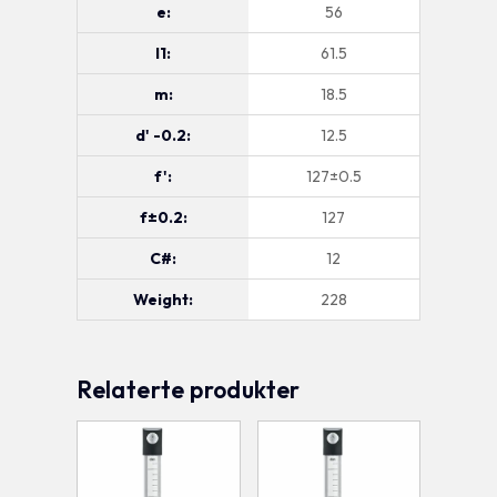
e:
56
l1:
61.5
m:
18.5
d' -0.2:
12.5
f':
127±0.5
f±0.2:
127
C#:
12
Weight:
228
Relaterte produkter