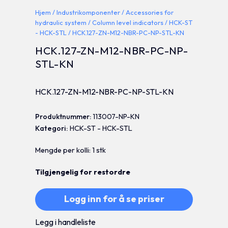
Hjem
/
Industrikomponenter
/
Accessories for
hydraulic system
/
Column level indicators
/
HCK-ST
- HCK-STL
/ HCK.127-ZN-M12-NBR-PC-NP-STL-KN
HCK.127-ZN-M12-NBR-PC-NP-
STL-KN
HCK.127-ZN-M12-NBR-PC-NP-STL-KN
Produktnummer:
113007-NP-KN
Kategori:
HCK-ST - HCK-STL
Mengde per kolli: 1 stk
Tilgjengelig for restordre
Logg inn for å se priser
Legg i handleliste