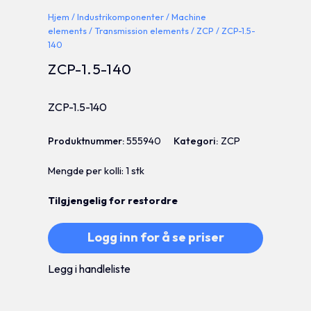
Hjem
/
Industrikomponenter
/
Machine
elements
/
Transmission elements
/
ZCP
/ ZCP-1.5-
140
ZCP-1.5-140
ZCP-1.5-140
Produktnummer:
555940
Kategori:
ZCP
Mengde per kolli: 1 stk
Tilgjengelig for restordre
Logg inn for å se priser
Legg i handleliste