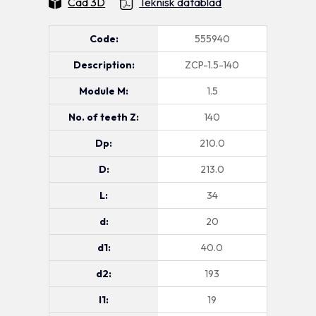
Cad 3D
Teknisk datablad
Code:
555940
Description:
ZCP-1.5-140
Module M:
1.5
No. of teeth Z:
140
Dp:
210.0
D:
213.0
L:
34
d:
20
d1:
40.0
d2:
193
l1:
19